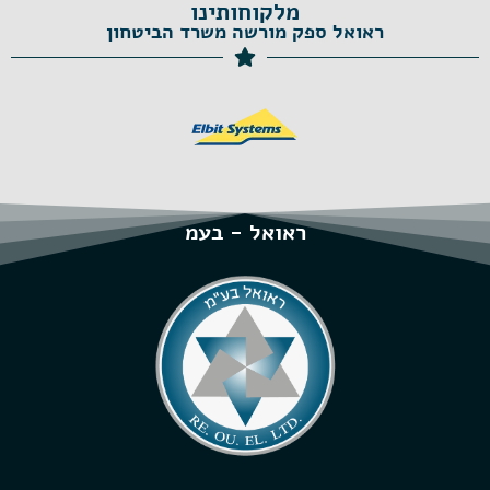
מלקוחותינו
ראואל ספק מורשה משרד הביטחון
ראואל - בעמ