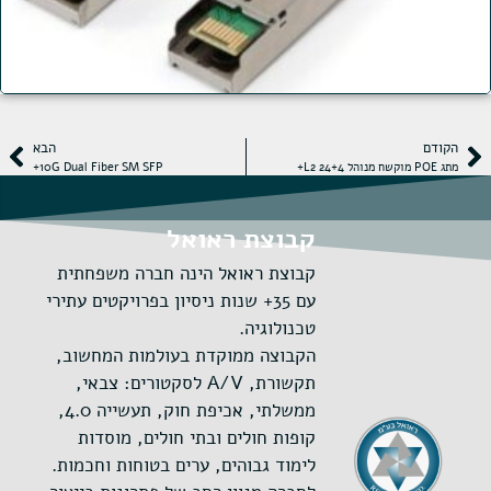
הקודם
הבא
מתג POE מוקשח מנוהל 24+4 L2+
10G Dual Fiber SM SFP+
קבוצת ראואל
קבוצת ראואל הינה חברה משפחתית
עם 35+ שנות ניסיון בפרויקטים עתירי
טכנולוגיה.
הקבוצה ממוקדת בעולמות המחשוב,
תקשורת, A/V לסקטורים: צבאי,
ממשלתי, אכיפת חוק, תעשייה 4.0,
קופות חולים ובתי חולים, מוסדות
לימוד גבוהים, ערים בטוחות וחכמות.