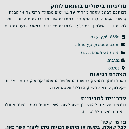
מדיניות ביטולים בהתאם לחוק
זכותכם לבטל עסקה מרחוק עד 14 ימים ממועד הרכישה או קבלת
אישור העסקה, לפי המאוחר. במסגרת שירותי רכישת מוצרים — יש
לפנות דרך הטלפון, במייל או לכתובת משרדינו בפארק נועם נתיבות.
073-776-8660
almog(at)reouel.com
היוזמה 9 פארק נ.ע.מ
נתיבות
99793
הצהרת נגישות
האתר תומך בממשק נגישות המאפשר התאמות קריאה, ניווט בעזרת
מקלדת, שינוי צבעים, הגדלת טקסט ועוד.
עדכונים למדיניות
התנאים עשויים להתעדכן מעת לעת. השינויים יפורסמו באתר ויחולו
מהיום הראשון לפרסומם.
פרטי קשר
לכל שאלה, בקשה או מימוש זכויות ניתן ליצור קשר כאן: