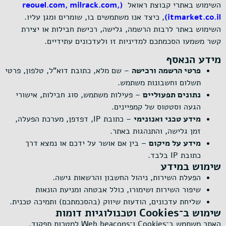
השימוש באתרי קבוצת ראואל
(reouel.com, milrack.com,
itmarket.co.il)
, כיצד אנו משתמשים בו, שומרים ומגן עליו.
השימוש באתר לרבות הרשמה, גלישה, רכישת חבילות או יצירת
קשר משמעו הסכמתכם למדיניות זו ולעדכונים עתידיים.
מידע הנאסף
פרטי הרשמה ורכישה
– שם מלא, כתובת דוא”ל, טלפון, פרטי
תשלום וחשבונות משתמש.
נתונים תפעוליים
– פעילות משתמש, סוג חבילות, אישורי
הגעה וסטטוס של קמפיינים.
מידע טכני ואנונימי
– כתובת IP, דפדפן, מערכת הפעלה,
זמן גלישה, והתנהגות באתר.
מידע על מיקום
– בין אם אושר על ידכם או נמצא דרך
כתובת IP בלבד.
שימוש במידע
הפעלת השירות, ניהול החשבון והרשאות גישה.
שיפור השירות ושימורו, כולל אבטחה ומניעת הונאות
שליחת עדכונים, הודעות שיווק (בהסכמתכם) ותמיכה טכנית.
שימוש ב־Cookies וטכנולוגיות דומות
האתר משתמש ב־Cookies ו־Web beacons למטרות תפקוד,