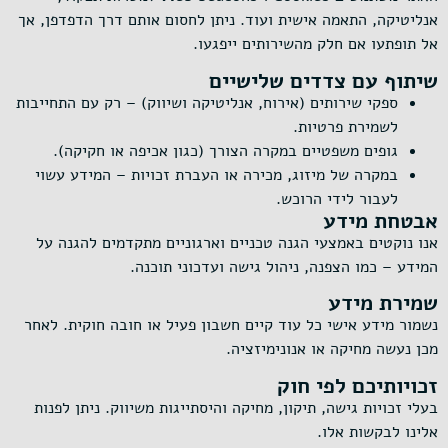
אנליטיקה, התאמה אישית ועוד. ניתן לחסום אותם דרך הדפדפן, אך
אל תופתעו אם חלק מהשירותים ייפגעו.
שיתוף עם צדדים שלישיים
ספקי שירותים (אירוח, אנליטיקה ושיווק) – רק עם התחייבות
לשמירת פרטיות.
גופים משפטיים במקרה הצורך (כגון אכיפה או חקיקה).
במקרה של מיזוג, מכירה או העברת זכויות – המידע עשוי
לעבור לידי הרוכש.
אבטחת מידע
אנו נוקטים באמצעי הגנה טכניים וארגוניים מתקדמים להגנה על
המידע – כמו הצפנה, ניהול גישה ועדכוני תוכנה.
שמירת מידע
נשמור מידע אישי כל עוד קיים חשבון פעיל או חובה חוקית. לאחר
מכן נעשה מחיקה או אנונימיזציה.
זכויותיכם לפי חוק
בעלי זכויות גישה, תיקון, מחיקה והיסתייגות משיווק. ניתן לפנות
אלינו לבקשות אלו.