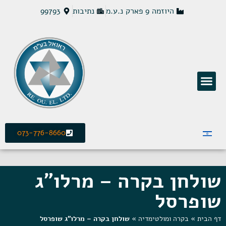
היוזמה 9 פארק נ.ע.מ
נתיבות
99793
פתרונות חשמל MCS
073-776-8660
שולחן בקרה – מרלו"ג
שופרסל
דף הבית
»
בקרה ומולטימדיה
»
שולחן בקרה – מרלו"ג שופרסל