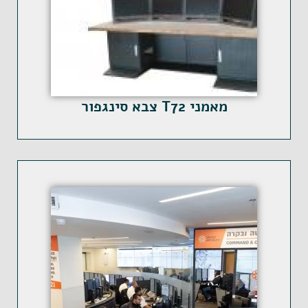
מאמני T72 צבא סינגפור