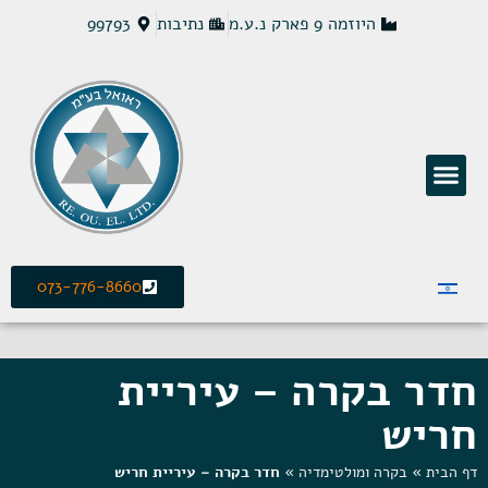
היוזמה 9 פארק נ.ע.מ
נתיבות
99793
פתרונות חשמל MCS
073-776-8660
חדר בקרה – עיריית
חריש
דף הבית
»
בקרה ומולטימדיה
»
חדר בקרה – עיריית חריש