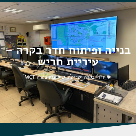
בנייה ופיתוח חדר בקרה –
עיריית חריש
חדרי בקרה ושליטה
,
שולחנות בקרה MCT