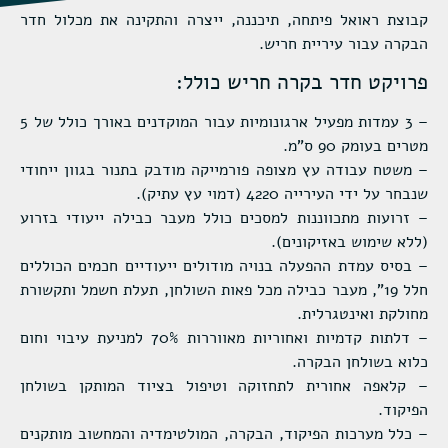
קבוצת ראואל פיתחה, תיכננה, ייצרה והתקינה את מכלול חדר
הבקרה עבור עיריית חריש.
פרויקט חדר בקרה חריש כולל:
– 3 עמדות מפעיל ארגונומיות עבור המוקדנים באורך כולל של 5
מטרים בעומק 90 ס"מ.
– משטח עבודה עץ מצופה פורמייקה מודבק בתנור בגוון ייחודי
שנבחר על ידי העירייה 4220 (דמוי עץ עתיק).
– זרועות מתכווננות למסכים כולל מעבר כבילה ייעודי בזרוע
(ללא שימוש באזיקונים).
– בסיס עמדת ההפעלה בנויה מודולים ייעודיים חכמים הכוללים
חלל 19", מעבר כבילה מכל פאות השולחן, תעלת חשמל ותקשורת
מחולקת ואינטגרלית.
– דלתות קדמיות ואחוריות מאווררות 70% למניעת עיבוי וחום
כלוא בשולחן הבקרה.
– קלאפה אחורית לתחזוקה וטיפול בציוד המותקן בשולחן
הפיקוד.
– כלל מערכות הפיקוד, הבקרה, המולטימדיה והמחשוב מותקנים