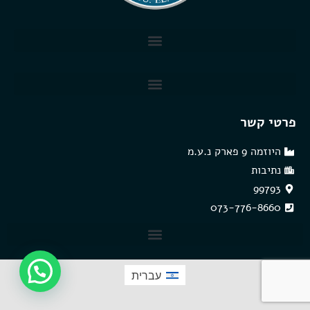
פרטי קשר
היוזמה 9 פארק נ.ע.מ
נתיבות
99793
073-776-8660
שולחנות בקרה MCT
עברית