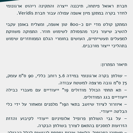
חברת ראואל פיתחה, תיכננה ייצרה והתקינה ריהוט ארגונומי
לחדר בקרה במתקן מיון אשפה עפולה עבור חברת Veridis.
המתקן קולט מדי יום כ-800 טון אשפה, ומצליח באופן עקבי
להשיב שיעור ניכר מהפסולת לשימוש חוזר. התפוקה משווקת
למפעלים תעשייתיים, העושים בחומרי הגלם הממוחזרים שימוש
בתהליכי ייצור מורכבים.
תיאור הפתרון:
– שולחן בקרה ארגונומי במידה 3.6 רוחב כללי, 90 ס"מ עומק,
75 ס"מ גובה מרצפה למשטח עבודה.
– תא תחתי הכולל מודולים 19" ייעודיים עם מעברי כבילה
ייעודיים בגג המודולים.
– איוורור לציוד שיושב בתאי ה19" מלפנים ומאחור על ידי כלי
הבלטה ייעודי.
– על גבי השולחן פרופיל אלומיניום ייעודי לקיבוע והזזת
הזרועות למסכים בהתאם לצורך בשולחן הבקרה.
– מאחורי הפרופיל, קלאפה צירית נפתחת לנגישות לכלל הכבילה,