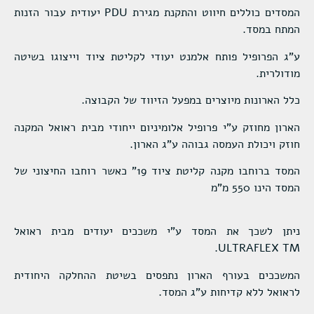
המסדים כוללים חיווט והתקנת מגירת PDU יעודית עבור הזנות
המתח במסד.
ע"ג הפרופיל פותח אלמנט יעודי לקליטת ציוד וייצוגו בשיטה
מודולרית.
כלל הארונות מיוצרים במפעל הזיווד של הקבוצה.
הארון מחוזק ע"י פרופיל אלומיניום ייחודי מבית ראואל המקנה
חוזק ויכולת העמסה גבוהה ע"ג הארון.
המסד ברוחבו מקנה קליטת ציוד 19" כאשר רוחבו החיצוני של
המסד הינו 550 מ"מ
ניתן לשכך את המסד ע"י משככים יעודים מבית ראואל
ULTRAFLEX TM.
המשככים בעורף הארון נתפסים בשיטת ההחלקה היחודית
לראואל ללא קדיחות ע"ג המסד.