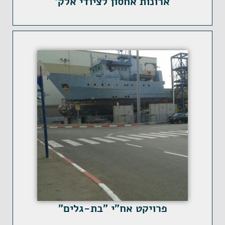
ארונות אחסון לציודי אלק'
פרויקט אח"י "בת-גלים"