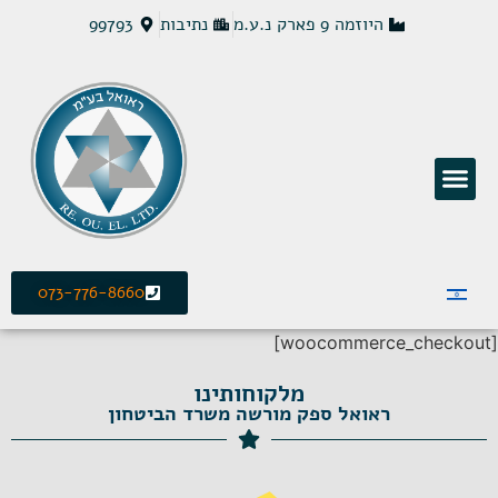
היוזמה 9 פארק נ.ע.מ
נתיבות
99793
פתרונות חשמל MCS
073-776-8660
[woocommerce_checkout]
מלקוחותינו
ראואל ספק מורשה משרד הביטחון