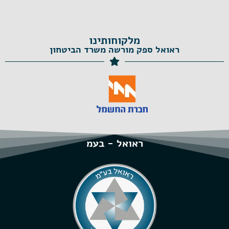
מלקוחותינו
ראואל ספק מורשה משרד הביטחון
ראואל - בעמ