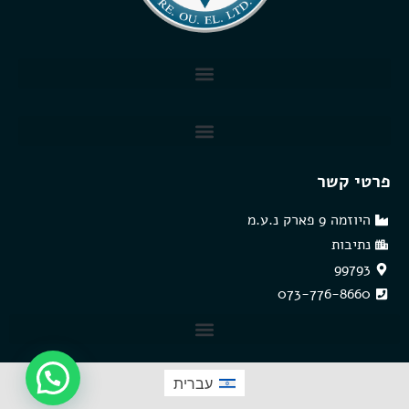
פרטי קשר
היוזמה 9 פארק נ.ע.מ
נתיבות
99793
073-776-8660
שולחנות בקרה MCT
עברית