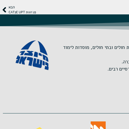
הבא
25 זוגות CAT5E UPT
ות המחשוב, תקשורת, A/V לסקטורים: צבאי, ממשלתי, אכיפת חוק, תעשייה 4.0, קופות חולים ובתי חולים, מוסדות לימוד
יים רבים.