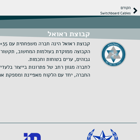
הקודם
Switchboard Cables
קבוצת ראואל
קבוצת ראואל הינה חברה משפחתית עם 35+ שנות ניסיון בפרויקטים עתירי טכנולוגיה.
גבוהים, ערים בטוחות וחכמות.
לחברה מגוון רחב של פתרונות בייצור בלעדי במפעל השרוע על 6000 מ"ר ובייבוא 
החברה, יחד עם הלקוח מאפיינת ומספקת את ה