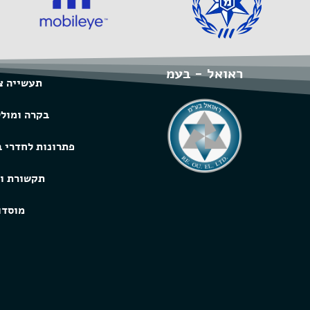
ראואל - בעמ
תעשייה צ
בקרה ומול
פתרונות לחדרי 
תקשורת ו
מוסדו