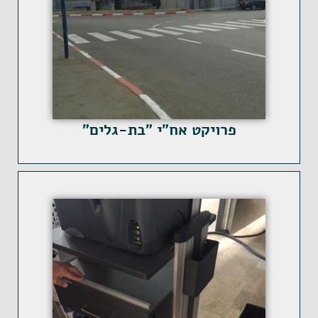
פרויקט אח"י "בת-גלים"