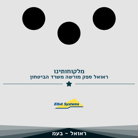
מלקוחותינו
ראואל ספק מורשה משרד הביטחון
ראואל - בעמ