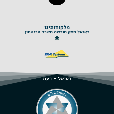
מלקוחותינו
ראואל ספק מורשה משרד הביטחון
ראואל - בעמ