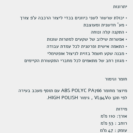
יתרונות
• יכולת שרשור לשני כיוונים בכדי ליצור הרכבה ע'פ צורך
• מע´ חדשנית ומעוצבת
• התקנה קלה ונוחה
• אפשרות שילוב של שקעים למטרות שונות
• התאמה אישית ופרטנית לכל עמדת עבודה
• מבנה שקע חשמל בזוית לניצול אופטימלי
• מגוון רחב של מתאמים לכל מחברי התקשורת הקיימים
חומר וגימור
מיוצר מחומר ABS POLYC PA766 עם תוסף מעכב בעירה
לפי תקן VL94V0 , גימור HIGH POLISH.
מידות
אורך: 110 מ'מ
רוחב : 53 מ'מ
עומק : 47 מ'מ