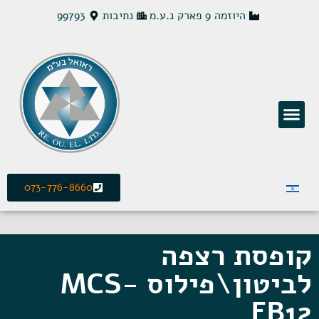
היוזמה 9 פארק נ.ע.מ
נתיבות
99793
פתרונות חשמל MCS
073-776-8660
קופסת רצפה
לביטון\פילוס MCS-
FB12