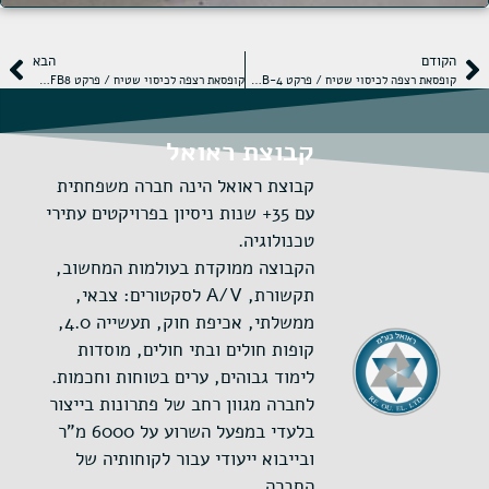
הקודם
הבא
קופסאת רצפה לכיסוי שטיח / פרקט MCS-FB-4
קופסאת רצפה לכיסוי שטיח / פרקט MCS-FB8
קבוצת ראואל
קבוצת ראואל הינה חברה משפחתית
עם 35+ שנות ניסיון בפרויקטים עתירי
טכנולוגיה.
הקבוצה ממוקדת בעולמות המחשוב,
תקשורת, A/V לסקטורים: צבאי,
ממשלתי, אכיפת חוק, תעשייה 4.0,
קופות חולים ובתי חולים, מוסדות
לימוד גבוהים, ערים בטוחות וחכמות.
לחברה מגוון רחב של פתרונות בייצור
בלעדי במפעל השרוע על 6000 מ"ר
ובייבוא ייעודי עבור לקוחותיה של
החברה.