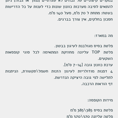
במקרים קיצוניים של גבהים לא שגרתיים [נמוך או גבוה] ניתן
להתאים לתיבה מערכות כוונון שונות כדי לענות על כל הדרישות
בשטח: מתחת ל 70 מ'מ, מעל 140 מ'מ.
חסכון בחלקים, אין צורך בברגים.
מה במארז:
פלטת בסיס מגולבנת לעיגון בבטון.
פלטת TOP עליונה מחוזקת המתאימה לכל סוגי קופסאות
השקעים.
ערכת כוונון גובה [7-14 ס'מ].
4 דפנות מודולריות לעיגון הזנות חשמל\תקשורת, הניתנות
לתלישה לפי גובה היציקה הנדרשת.
דף הוראות הרכבה.
מידות הקופסה:
פלטת בסיס 385\385 מ'מ
פלטה עליונה 370\370 מ'מ