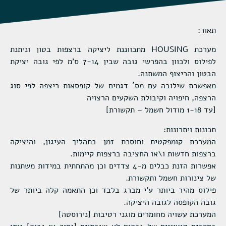
תאור:
מערכת HOUSING מתכווננת ליציקה ברצפות בטון וניתנת
לפילוס ולכוון בהפרשי גובה שבין 7-14 ס'מ לפי גובה יציקת
הבטון והריצוף המשתנה.
מאפשרת שילובה עם מס´ דגמים של קופסאות ריצפה לפי סוג
הרצפה, חיפויה וקיבולת השקעים הרצויה
[עד 1-18 מודול חשמל – תקשורת]
תכונות ויתרונות:
המערכת קומפקטית וחוסכת זמן בתהליך העיגון, והיציקה
ברצפות חדשות ו\או החציבה ברצפות קיימות.
אפשרות הזנת כבלים מ-4 צדדים וכן מהתחתית במידות משתנות
של צינורות חשמל ותקשורת.
פילוס מהיר ביותר ע'י מברג בלבד וכן התאמה קלה ביותר של
גובה הקופסה לגובה היציקה.
המערכת עשויה מחומרים מוגני רטיבות [נירוסטה]