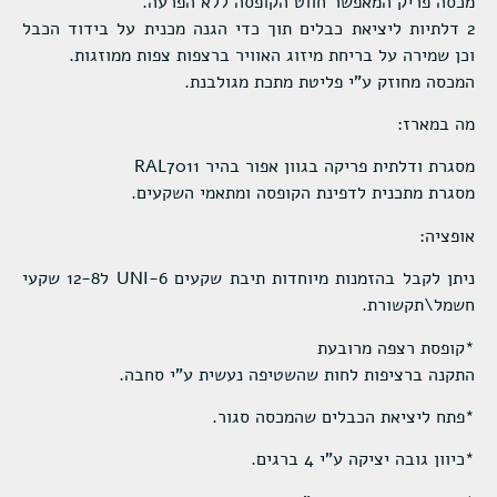
מכסה פריק המאפשר חווט הקופסה ללא הפרעה.
2 דלתיות ליציאת כבלים תוך כדי הגנה מכנית על בידוד הכבל
וכן שמירה על בריחת מיזוג האוויר ברצפות צפות ממוזגות.
המכסה מחוזק ע"י פליטת מתכת מגולבנת.
מה במארז:
מסגרת ודלתית פריקה בגוון אפור בהיר RAL7011
מסגרת מתכנית לדפינת הקופסה ומתאמי השקעים.
אופציה:
ניתן לקבל בהזמנות מיוחדות תיבת שקעים UNI-6 ל12-8 שקעי
חשמל\תקשורת.
*קופסת רצפה מרובעת
התקנה ברציפות לחות שהשטיפה נעשית ע"י סחבה.
*פתח ליציאת הכבלים שהמכסה סגור.
*כיוון גובה יציקה ע"י 4 ברגים.