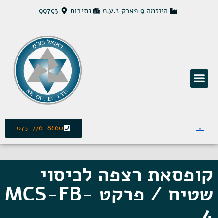
היוזמה 9 פארק נ.ע.מ
נתיבות
99793
פתרונות חשמל MCS
073-776-8660
קופסאת רצפה לכיסוי
שטיח / פרקט MCS-FB-
4