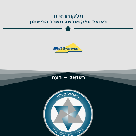
מלקוחותינו
ראואל ספק מורשה משרד הביטחון
ראואל - בעמ